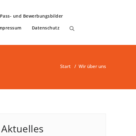
Pass- und Bewerbungsbilder
mpressum
Datenschutz
im Schnappschuß!
Start
/
Wir über uns
Aktuelles