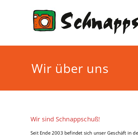
Zum
Inhalt
springen
Wir über uns
Wir sind Schnappschuß!
Seit Ende 2003 befindet sich unser Geschäft in 